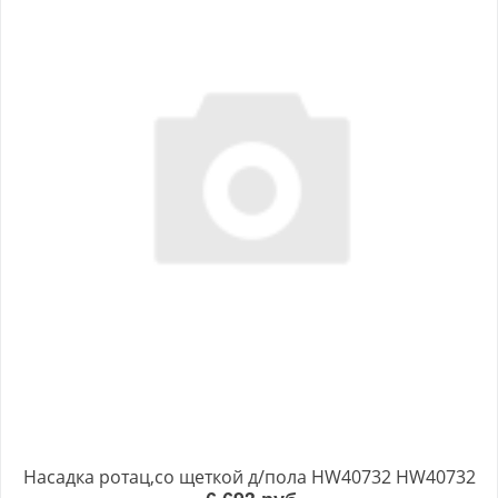
Насадка ротац,со щеткой д/пола HW40732 HW40732