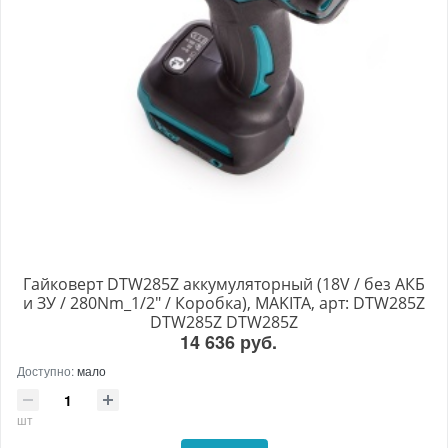
Гайковерт DTW285Z аккумуляторный (18V / без АКБ
и ЗУ / 280Nm_1/2" / Коробка), MAKITA, арт: DTW285Z
DTW285Z DTW285Z
14 636 руб.
Доступно:
мало
шт