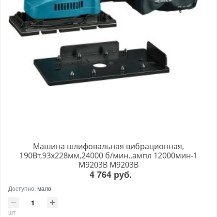
Машина шлифовальная вибрационная,
190Вт,93х228мм,24000 б/мин.,ампл 12000мин-1
M9203B M9203B
4 764 руб.
Доступно:
мало
шт