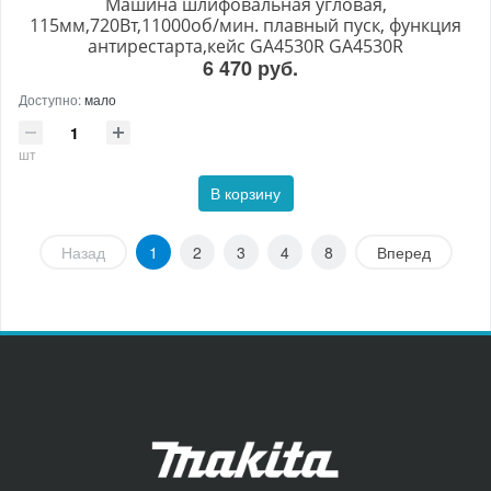
Машина шлифовальная угловая,
115мм,720Вт,11000об/мин. плавный пуск, функция
антирестарта,кейс GA4530R GA4530R
6 470 руб.
Доступно:
мало
шт
В корзину
Назад
1
2
3
4
8
Вперед