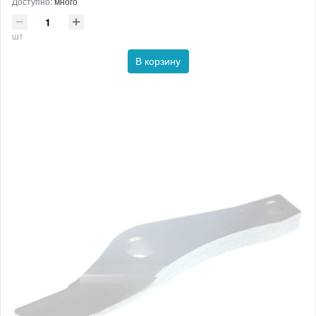
Доступно:
много
шт
В корзину