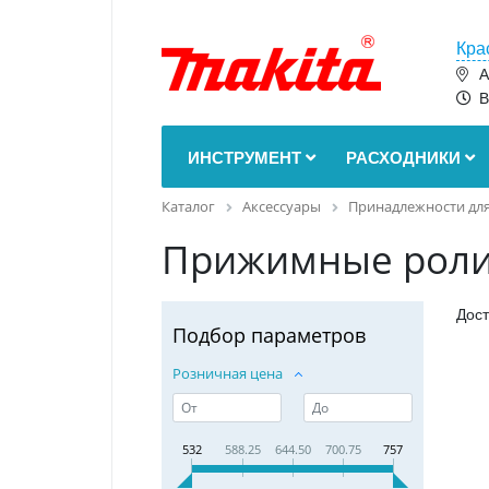
Кра
А
В
ИНСТРУМЕНТ
РАСХОДНИКИ
Каталог
Аксессуары
Принадлежности дл
Прижимные рол
Дост
Подбор параметров
Розничная цена
532
588.25
644.50
700.75
757