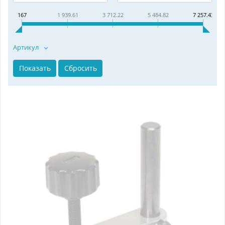
167
1 939.61
3 712.22
5 484.82
7 257.43
Артикул