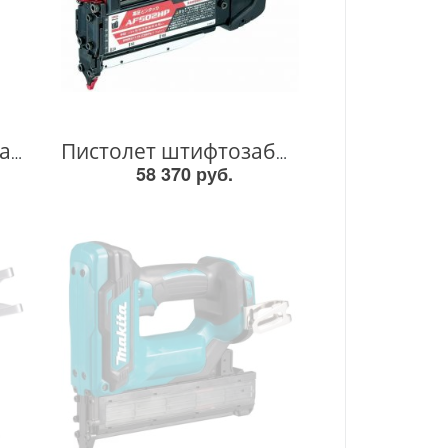
Пневм. Гвоздезабиватель AN901 AN901
Пистолет штифтозабивной пневм. AF502HP AF502HP
58 370 руб.