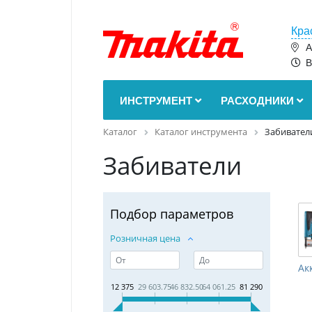
Кра
А
В
ИНСТРУМЕНТ
РАСХОДНИКИ
Каталог
Каталог инструмента
Забивател
Забиватели
Подбор параметров
Розничная цена
12 375
29 603.75
46 832.50
64 061.25
81 290