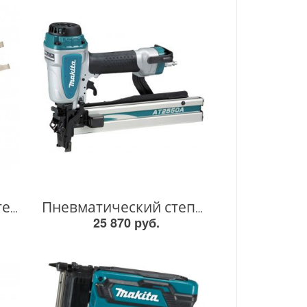
Акк. Штифтозабиватель DPT351Z DPT351Z
Пневматический степлер 25 - 50 AT2550A AT2550A
25 870 руб.