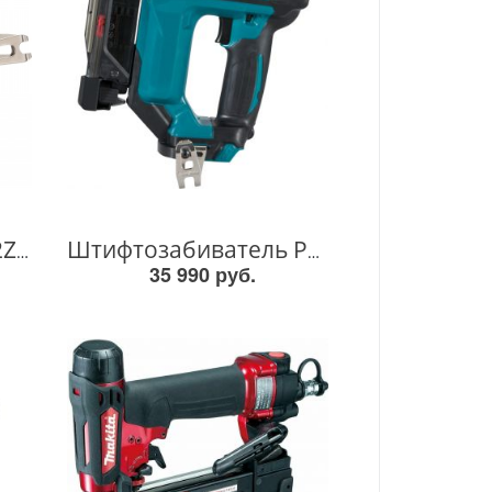
Акк. Степлер DST112Z DST112Z
Штифтозабиватель PT354DZ PT354DZ
35 990 руб.