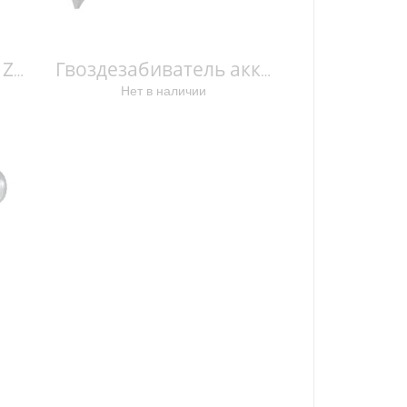
Акк. Степлер DST221Z DST221Z
Гвоздезабиватель аккумуляторный DFN350ZJ DFN350ZJ
Нет в наличии