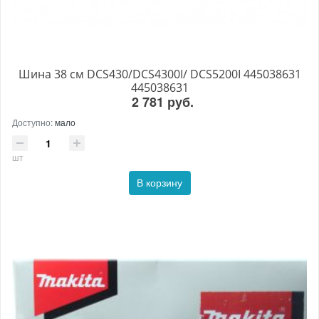
Шина 38 см DCS430/DCS4300I/ DCS5200I 445038631
445038631
2 781 руб.
Доступно:
мало
шт
В корзину