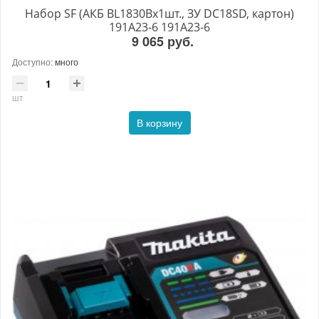
Набор SF (АКБ BL1830Bx1шт., ЗУ DC18SD, картон)
191A23-6 191A23-6
9 065 руб.
Доступно:
много
шт
В корзину