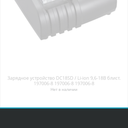
Зарядное устройство DC18SD / Li-ion 9,6-18В блист.
197006-8 197006-8 197006-8
Нет в наличии