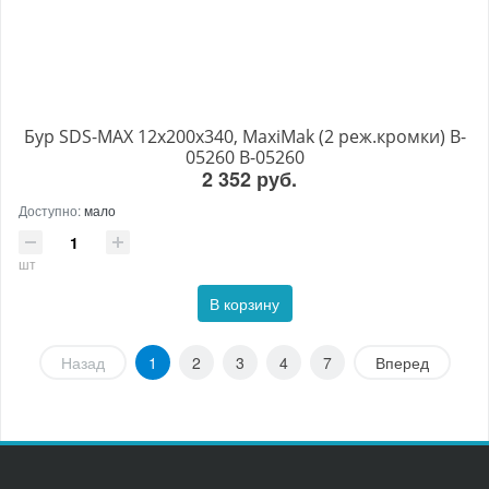
Бур SDS-MAX 12x200x340, MaxiMak (2 реж.кромки) B-
05260 B-05260
2 352 руб.
Доступно:
мало
шт
В корзину
Назад
1
2
3
4
7
Вперед