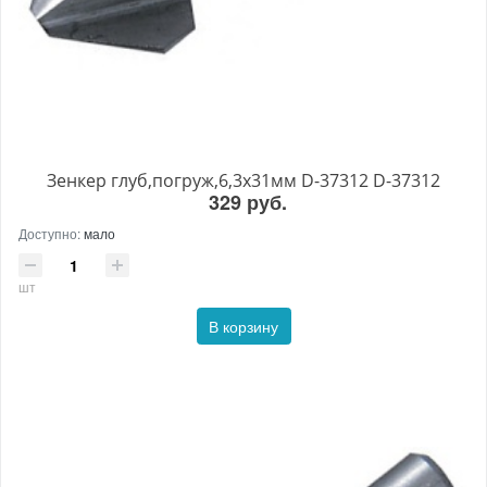
Зенкер глуб,погруж,6,3х31мм D-37312 D-37312
329 руб.
Доступно:
мало
шт
В корзину