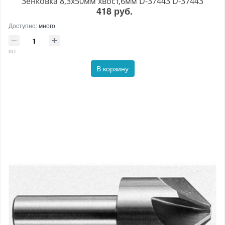
Зенковка 8,3х50мм хвост,6мм D-37443 D-37443
418 руб.
Доступно:
много
шт
В корзину