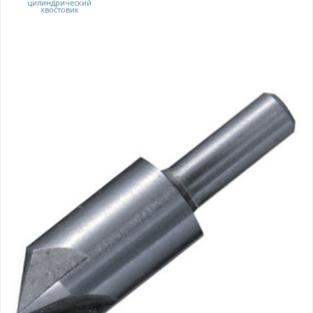
цилиндрический
хвостовик