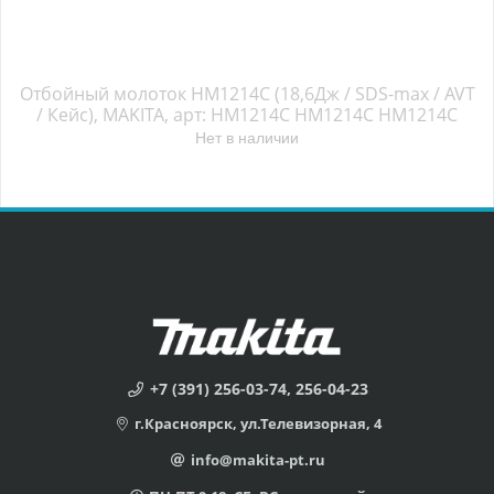
Отбойный молоток HM1214C (18,6Дж / SDS-max / AVT
/ Кейс), MAKITA, арт: HM1214C HM1214C HM1214C
Нет в наличии
+7 (391) 256-03-74, 256-04-23
г.Красноярск, ул.Телевизорная, 4
info@makita-pt.ru