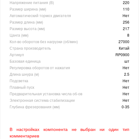
Напряжение питания (В)
220
Размер ширина (мм)
110
Автоматический тормоз двигателя
Нет
Размер длина (мм)
256
Размер высота (мм)
217
Цанга (мм)
8
Кол-во оборотов без нагрузки (об/мин)
27000
Страна производитель
Китай
Артикул
RP0900
Базовая единица
шт
Регулировка оборотов от нажатия
Нет
Длина шнура (м)
2.5
Подсветка
Нет
Плавный пуск
Нет
Предварительная установка числа об-ов
Нет
Электронная система стабилизации
Нет
Глубина фрезерования (мм)
0-35
В настройках компонента не выбран ни один тип
комментариев