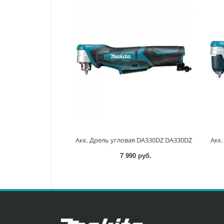
Акк. Дрель угловая DA330DZ DA330DZ
Акк
7 990 руб.