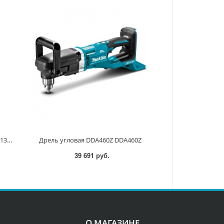
Дрель угловая аккум. LXT BL 18В, 13мм <DDA450ZK> DDA450ZK DDA450ZK
Дрель угловая DDA460Z DDA460Z
39 691 руб.
О МАГАЗИНЕ